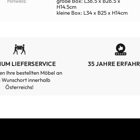
Hinweis:
große Box: L36.5 x B26.5 x
H14.5cm
kleine Box: L34 x B25 x H14cm
IUM LIEFERSERVICE
35 JAHRE ERFAH
en Ihre bestellten Möbel an
n Wunschort innerhalb
Österreichs!