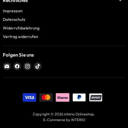
Rechtliches
Impressum
Datenschutz
Widerrufsbelehrung
Vertrag widerrufen
Folgen Sie uns
Email
Finden
Finden
Finden
interio
Sie
Sie
Sie
Onlineshop
uns
uns
uns
auf
auf
auf
Facebook
Instagram
TikTok
Copyright © 2026 interio Onlineshop.
E-Commerce by INTERIO