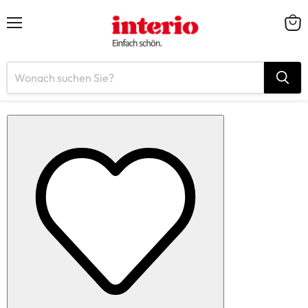
Menü
Ware
anze